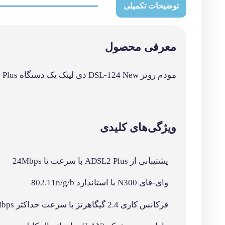
دارای پورت شبکه (LAN) برای اتصال کابلی
تنظیم و راه‌اندازی ساده و سریع
مشخصات فنی
LAN: 4 عدد • پورت شبکه: دارد • نشانگر LED برای نمایش وضعیت
بررسی محصول
مودم DSL-124 New دی لینک با ارا
انجام می‌شود و کیفیت ساخت مطلوبی دارد.