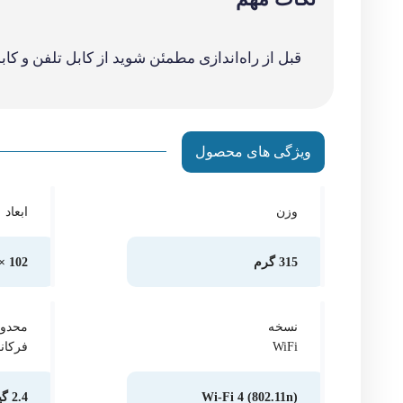
Wi-Fi 4 (802.11n)
2.4 گیگاهرتز
حداکثر
رنگ
سرعت
بدنه
DSL
سفید
24Mbps
پورت
وضعی
شبکه
مودم
دارد
پلمپ, 
اقلام
وضعیت
همراه
کالا