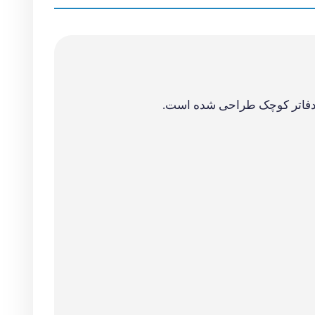
• مدل: DSL-124 New • نوع اتصال: ADSL2 Plus بی‌سیم • استاندارد وای‌فای: 802.11n/g/b (N300) • فرکانس: 2.4 گیگاهرتز • حداکثر سرعت مودم: 24Mbps • تعداد پورت
انگی است. نصب و راه‌اندازی آن بدون نیاز به تخصص فنی