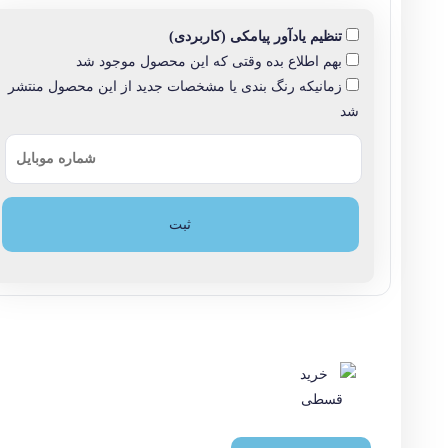
توضیحات تکمیلی
معرفی محصول
مودم روتر DSL-124 New دی لینک یک دستگاه ADSL2 Plus بی‌سیم با استاندارد N300 است که برای کاربران خانگی و دفاتر کوچک طراحی شده است.
ویژگی‌های کلیدی
پشتیبانی از ADSL2 Plus با سرعت تا 24Mbps
وای-فای N300 با استاندارد 802.11n/g/b
فرکانس کاری 2.4 گیگاهرتز با سرعت حداکثر 300Mbps