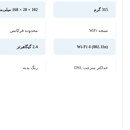
315 گرم
102 × 28 × 168 میلی‌متر
نسخه WiFi
محدوده فرکانس
Wi-Fi 4 (802.11n)
2.4 گیگاهرتز
حداکثر سرعت DSL
رنگ بدنه
24Mbps
سفید
پورت شبکه
وضعیت مودم
دارد
پلمپ, کاملا نو