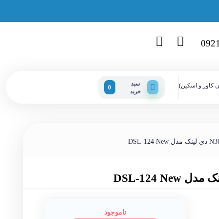
092
سبد
ن کاور و اسکین)
0
خرید
ناموجود