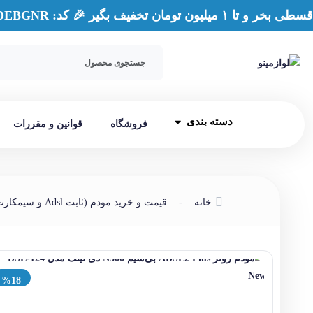
قسطی بخر و تا ۱ میلیون تومان تخفیف بگیر 🎉 کد: DEBGNR → [پرداخت با دیجی‌پی]
دسته بندی
فروشگاه
قوانین و مقررات
خانه
-
قیمت و خرید مودم (ثابت Adsl و سیمکارت خور)
%18