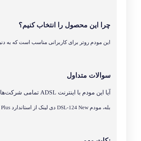
نکات مهم
قبل از راه‌اندازی مطمئن شوید از کابل تلفن و کاب
ویژگی های محصول
وزن
ابعاد
315 گرم
102 × 28 × 168 میلی‌متر
نسخه
محدود
WiFi
فرکا