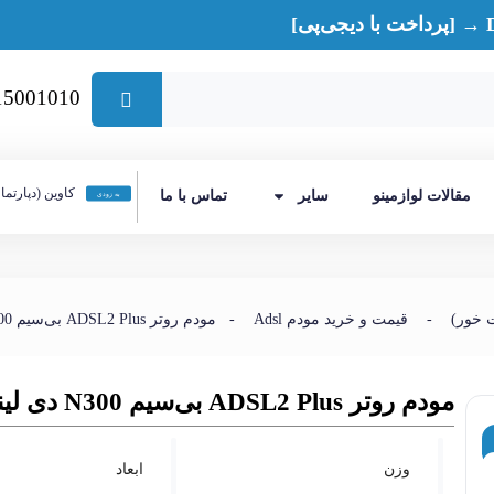
15001010
کاوین (دپارتما
مقالات لوازمینو
سایر
تماس با ما
به زودی
-
قیمت و خرید مودم Adsl
- مودم روتر ADSL2 Plus بی‌سیم N300 دی لینک مدل DSL-124 New
مودم روتر ADSL2 Plus بی‌سیم N300 دی لینک مدل DSL-124 New
وزن
ابعاد