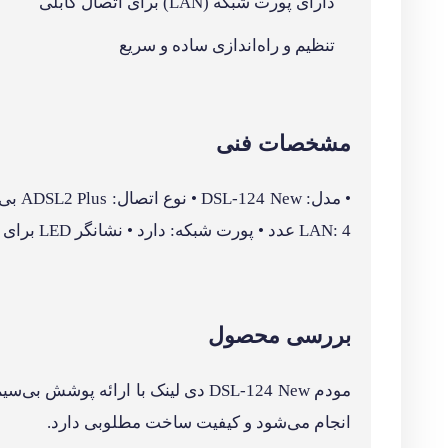
چرا این محصول را انتخاب کنیم؟
این مودم روتر برای کاربرانی مناسب است که به دنبال اتصال پرسرعت ADSL و شبکه وای‌فای پای
سوالات متداول
آیا این مودم با اینترنت ADSL تمامی شرکت‌ها سازگار است؟
بله، مودم DSL-124 New دی لینک از استاندارد ADSL2 Plus پشتیبانی می‌کند و با تمامی سرویس‌های ADSL شرکت‌های ارائه‌دهنده اینترنت سازگار است.